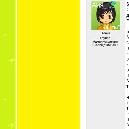
6
С
д
*
6
Admin
М
Группа:
Администраторы
с
Сообщений:
340
п
-
э
-
в
ч
М
т
-
н
к
т
Ч
п
в