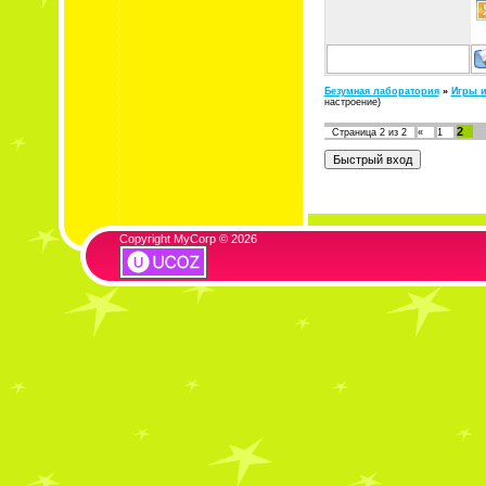
Безумная лаборатория
»
Игры и
настроение)
2
Страница
2
из
2
«
1
Copyright MyCorp © 2026