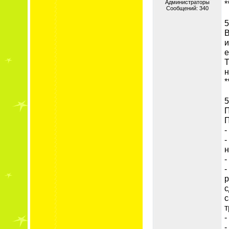
Администраторы
*
Сообщений:
340
5
В
и
е
Т
н
*
5
П
П
-
-
н
-
-
р
с
с
т
-
-