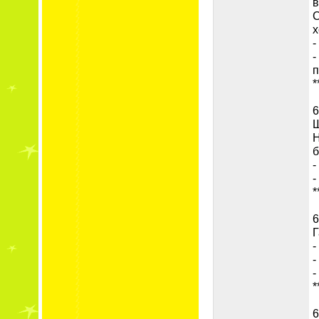
в
С
х
-
-
п
*
6
Ш
Н
б
-
-
*
6
Г
-
-
-
*
6