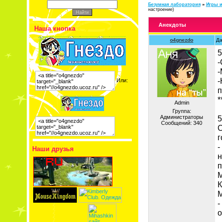
Безумная лаборатория
»
Игры и
настроение)
Анекдоты
Наша кнопка
o4gnezdo
Да
5
-
-
-
Или:
п
*
Admin
Группа:
Администраторы
5
Сообщений:
340
С
г
-
Наши друзья
н
п
М
К
М
-
о