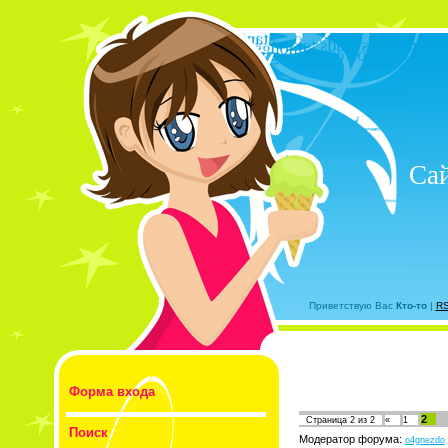
Са
Приветствую Вас
Кто-то
|
R
Форма входа
2
Страница
2
из
2
«
1
Поиск
Модератор форума:
o4gnezdo