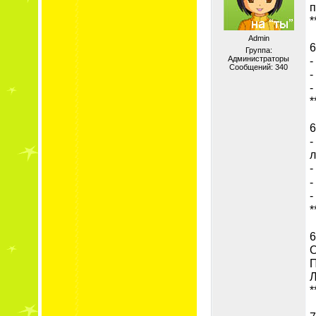
п
*
Admin
6
Группа:
Администраторы
-
Сообщений:
340
-
-
*
6
-
л
-
-
-
*
6
О
П
Л
*