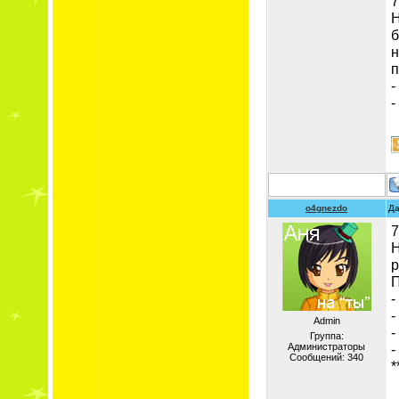
7
Н
б
н
п
-
-
o4gnezdo
Да
7
Н
р
П
-
-
Admin
-
Группа:
Администраторы
-
Сообщений:
340
*