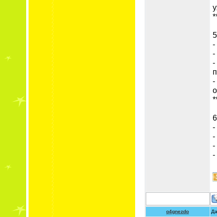
у
*
5
-
-
-
п
-
о
*
6
-
-
-
-
o4gnezdo
Да