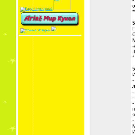
-
о
*
5
П
О
М
-
-
*
5
И
-
л
-
-
-
п
я
-
М
И