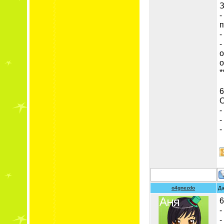
З
-
п
-
-
о
о
*
6
О
-
-
-
o4gnezdo
Да
6
-
-