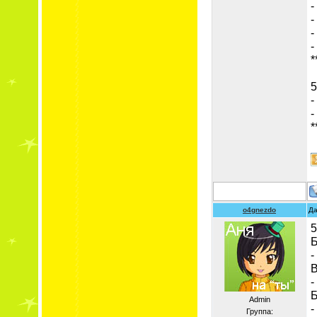
-
-
-
-
*
5
-
-
*
o4gnezdo
Да
5
Б
-
В
-
Б
Admin
-
Группа: