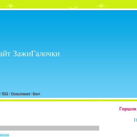
айт ЗажиГалочки
|
RSS
|
Регистрация
|
Вход
Горшок 
[
алочка