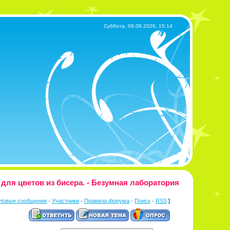
Суббота, 08.08.2026, 15:14
для цветов из бисера. - Безумная лаборатория
Новые сообщения
·
Участники
·
Правила форума
·
Поиск
·
RSS
]