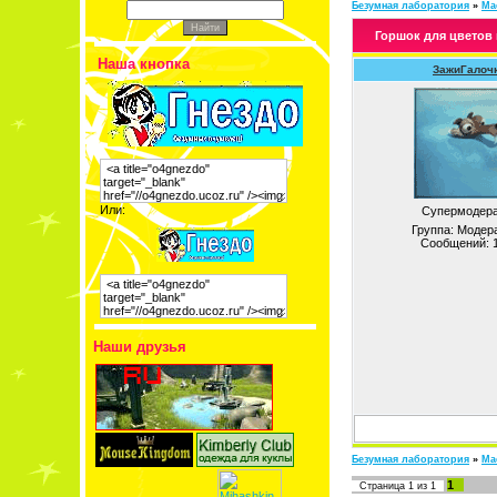
Безумная лаборатория
»
Ма
Горшок для цветов 
Наша кнопка
ЗажиГалоч
Или:
Супермодера
Группа: Модер
Сообщений:
Наши друзья
Безумная лаборатория
»
Ма
1
Страница
1
из
1