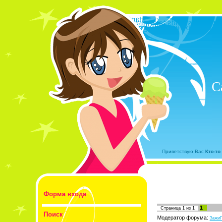
С
Приветствую Вас
Кто-то
Форма входа
1
Страница
1
из
1
Поиск
Модератор форума:
ЗажиГ