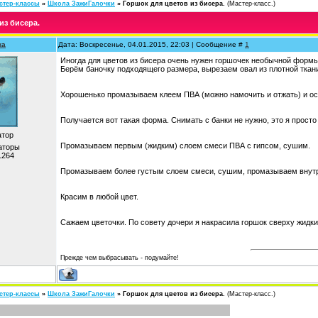
стер-классы
»
Школа ЗажиГалочки
»
Горшок для цветов из бисера.
(Мастер-класс.)
из бисера.
ка
Дата: Воскресенье, 04.01.2015, 22:03 | Сообщение #
1
Иногда для цветов из бисера очень нужен горшочек необычной формы.
Берём баночку подходящего размера, вырезаем овал из плотной ткан
Хорошенько промазываем клеем ПВА (можно намочить и отжать) и ос
Получается вот такая форма. Снимать с банки не нужно, это я просто 
тор
Промазываем первым (жидким) слоем смеси ПВА с гипсом, сушим.
аторы
1264
Промазываем более густым слоем смеси, сушим, промазываем внутр
Красим в любой цвет.
Сажаем цветочки. По совету дочери я накрасила горшок сверху жидки
Прежде чем выбрасывать - подумайте!
стер-классы
»
Школа ЗажиГалочки
»
Горшок для цветов из бисера.
(Мастер-класс.)