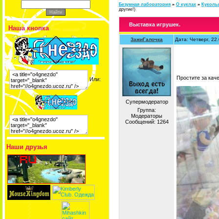
Безумная лаборатория
»
О куклах
»
Кукольн
другие!)
Выставка игрушек.
Наша кнопка
ЗажиГалочка
Дата: Четверг, 22
Простите за кач
Или:
Супермодератор
Группа:
Модераторы
Сообщений:
1264
Наши друзья