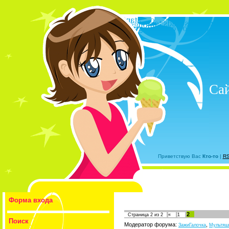
Са
Приветствую Вас
Кто-то
|
R
Форма входа
2
Страница
2
из
2
«
1
Поиск
Модератор форума:
,
ЗажиГалочка
Мультяш