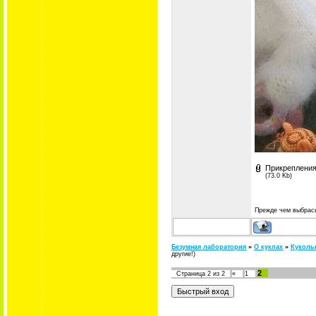
Прикреплени
(73.0 Kb)
Прежде чем выбрасы
Безумная лаборатория
»
О куклах
»
Кукольн
другие!)
2
Страница
2
из
2
«
1