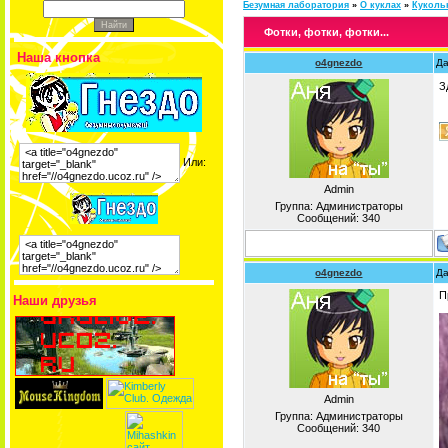
Безумная лаборатория
»
О куклах
»
Куколь
Фотки, фотки, фотки...
Наша кнопка
o4gnezdo
Да
З
Или:
Admin
Группа: Администраторы
Сообщений:
340
o4gnezdo
Да
П
Наши друзья
Admin
Группа: Администраторы
Сообщений:
340