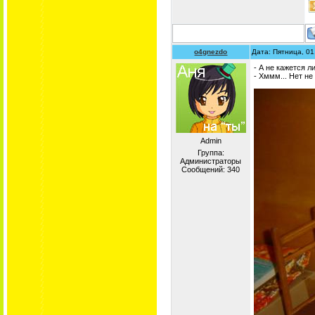
o4gnezdo
Дата: Пятница, 01
- А не кажется 
- Хммм... Нет не
Admin
Группа:
Администраторы
Сообщений:
340