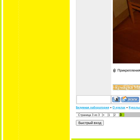
Прикреплени
Безумная лаборатория
»
О куклах
»
Куколь
3
Страница
3
из
3
«
1
2