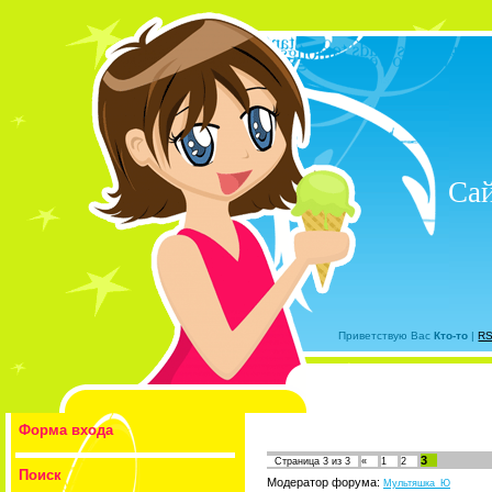
Са
Приветствую Вас
Кто-то
|
R
Форма входа
3
Страница
3
из
3
«
1
2
Поиск
Модератор форума:
Мультяшка_Ю